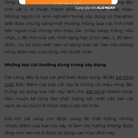
tông, cát lấp, cát xây hay cát trộn vữa,…) đều có những đặc
GỬI YÊU CẦU
tính vật lí, kĩ thuật, thành phần và tính chất khác nhau.
Những người có kinh nghiệm trong xây dựng có thể phân
biệt được chúng bằng mắt thường thông qua các tính chất
bên ngoài của chúng như màu sắc (màu vàng, trắng, nâu
nhạt,…), độ mịn của cát, hình dạng hạt (tròn, dẹt,…), độ bám
dính… và họ luôn biết nên sử dụng loại cát nào vào những
công đoạn nào của công việc là tốt nhất.
Những loại cát thường dùng trong xây dựng
Cát vàng: đây là loại cát phổ biến được dùng để đổ
bê tông
tươi
. Đặc điểm của loại cát này là chúng có màu vàng đặc
trưng, sử dụng loại cát này làm cho
bê tông
nhanh cứng.
Nếu muốn bê tông đạt chất lượng tốt nhất cần sàn cát
sạch sẽ và chia tỉ lệ thích hợp trước khi trộn.
Đôi khi cát vàng còn được dùng để chát tường nhưng
nhược điểm của loại cát này là làm cho tường không được
láng mịn nên nó ít được sử dụng vào mục đích này.