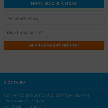
NHẬN BÁO GIÁ NGAY
GIỚI THIỆU
TIỀN HẢI CONSTRUCTION NƠI GỬI TRỌN NIỀM TIN
Chữ tín đặt lên hàng đầu
Hơn 10 năm kinh nghiệm