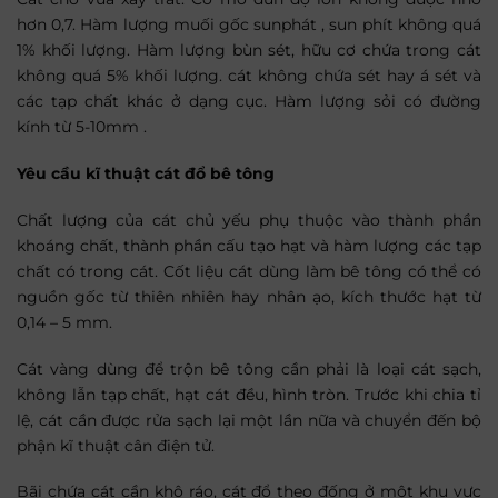
hơn 0,7. Hàm lượng muối gốc sunphát , sun phít không quá
1% khối lượng. Hàm lượng bùn sét, hữu cơ chứa trong cát
không quá 5% khối lượng. cát không chứa sét hay á sét và
các tạp chất khác ở dạng cục. Hàm lượng sỏi có đường
kính từ 5-10mm .
Yêu cầu kĩ thuật cát đổ bê tông
Chất lượng của cát chủ yếu phụ thuộc vào thành phần
khoáng chất, thành phần cấu tạo hạt và hàm lượng các tạp
chất có trong cát. Cốt liệu cát dùng làm bê tông có thể có
nguồn gốc từ thiên nhiên hay nhân ạo, kích thước hạt từ
0,14 – 5 mm.
Cát vàng dùng để trộn bê tông cần phải là loại cát sạch,
không lẫn tạp chất, hạt cát đều, hình tròn. Trước khi chia tỉ
lệ, cát cần được rửa sạch lại một lần nữa và chuyển đến bộ
phận kĩ thuật cân điện tử.
Bãi chứa cát cần khô ráo, cát đổ theo đống ở một khu vực