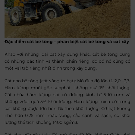
Đặc điểm cát bê tông – phân biệt cát bê tông và cát xây
Khác với những loại cát xây dựng khác, cát bê tông cũng
có những đặc tính và thành phần riêng, do đó nó cũng có
một vai trò riêng nhất định trong xây dựng.
Cát cho bê tông (cát vàng to hạt): Mô đun độ lớn từ 2,0 –3,3.
Hàm lượng muối gốc sunphát không quá 1% khối lượng.
Cát chứa hàm lượng sỏi có đường kính từ 5-10 mm và
không vượt quá 5% khối lượng. Hàm lượng mica có trong
cát không được lớn hơn 1% theo khối lượng. Cỡ hạt không
nhỏ hơn 0,25 mm, màu vàng, sắc cạnh và sạch, có khối
lượng thể tích khoảng 1400 kg/m3.
Cát cho vữa xây trát: Có mô đun độ lớn không được nhỏ