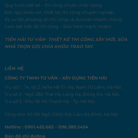
Quy trình tiết kế – thi công chuẩn chất lượng
Đội ngũ khảo sát, thiết kế, thi công chuyên nghiệp
Kỹ sư lên phương án thi công và dự toán nhanh chóng
Cam kết tiến độ thi công – Bảo hành trách nhiệm
TIỀN HẢI TƯ VẤN- THIẾT KẾ THI CÔNG XÂY MỚI, SỬA
NHÀ TRỌN GÓI CHÌA KHÓA TRAO TAY.
LIÊN HỆ
CÔNG TY TNHH TƯ VẤN – XÂY DỰNG TIỀN HẢI
Trụ sở 1 : T4, số 2, 14/14 Mễ Trì Hạ, Nam Từ Liêm, Hà Nội.
Trụ sở 2 : Ngõ 286 Thái Hà, Láng Hạ, Đống Đa, Hà Nội.
Trụ sở 3 : Khu đô thị Thanh Hà - Tp. Hà Nội.
Tổng kho: Số 6B Ngõ 204D Đội Cấn, Ba Đình, Hà Nội
Hotline : 0901.452.682 – 096.389.2454
Bản đồ chỉ đường