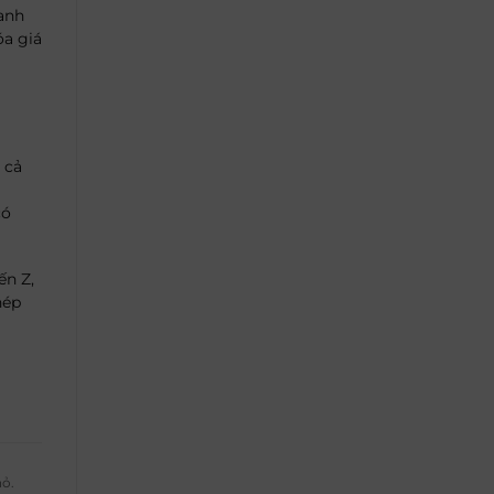
oanh
óa giá
 cả
có
ến Z,
hép
hỏ.