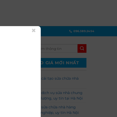
 MỚI
096.389.2454
BÁO GIÁ MỚI NHẤT
àng
áp
Báo giá cải tạo sửa chữa nhà
ựng
2024
Báo giá dịch vụ sửa nhà chung
cư chất lượng, uy tín tại Hà Nội
Dịch vụ sửa chữa nhà hàng
hiên,
chuyên nghiệp, uy tín Hà Nội
ện tại