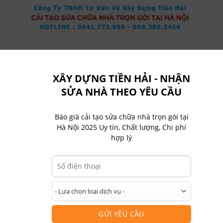
BÁO GIÁ
DỰ ÁN NỔI BẬT
THI CÔNG XÂY DỰNG
TIN TỨC
XÂY DỰNG TIỀN HẢI - NHẬN
 gói tại phường Định Công
SỬA NHÀ THEO YÊU CẦU
Báo giá cải tạo sửa chữa nhà trọn gói tại
Hà Nội 2025 Uy tín, Chất lượng, Chi phí
hợp lý
i nhà khang trang đáp ứng tiện ích sống hiện đại đang ngày c
xây nhà trọn gói tại phường Định Công
nổi lên như một giải ph
i phí tối ưu. Bài viết này sẽ cho bạn thấy lý do tại sao gói xây d
 ước của bạn tại Định Công.
hà tại phường Định Công
 nhu cầu nhà ở tại thủ đô do sự phát triển nhanh chóng. Tuy n
GỬI YÊU CẦU
ng đáng kể đến việc xây dựng ở đây. Do đó, nhu cầu xây dựng hi