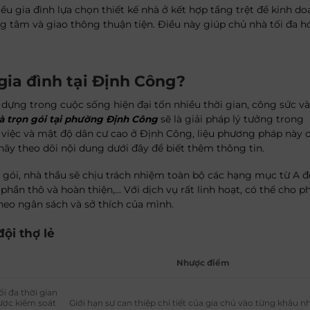
ều gia đình lựa chọn thiết kế nhà ở kết hợp tầng trệt để kinh d
ng tâm và giao thông thuận tiện. Điều này giúp chủ nhà tối đa h
gia đình tại Định Công?
 dựng trong cuộc sống hiện đại tốn nhiều thời gian, công sức và
à trọn gói tại phường Định Công
sẽ là giải pháp lý tưởng trong
 việc và mật độ dân cư cao ở Định Công, liệu phương pháp này 
 hãy theo dõi nội dung dưới đây để biết thêm thông tin.
n gói, nhà thầu sẽ chịu trách nhiệm toàn bộ các hạng mục từ A đ
 phần thô và hoàn thiện,… Với dịch vụ rất linh hoạt, có thể cho p
theo ngân sách và sở thích của mình.
đội thợ lẻ
Nhược điểm
i đa thời gian
được kiểm soát
Giới hạn sự can thiệp chi tiết của gia chủ vào từng khâu n