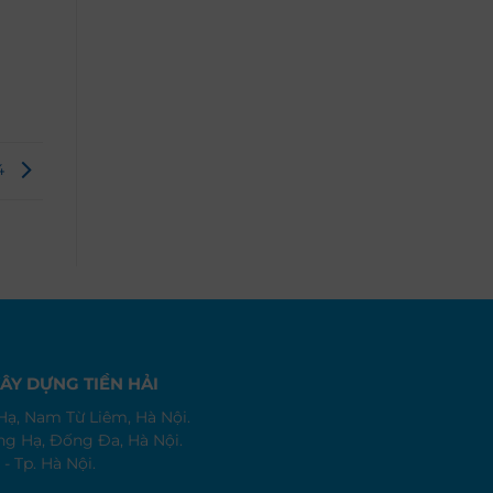
 4
ÂY DỰNG TIỀN HẢI
rì Hạ, Nam Từ Liêm, Hà Nội.
áng Hạ, Đống Đa, Hà Nội.
- Tp. Hà Nội.