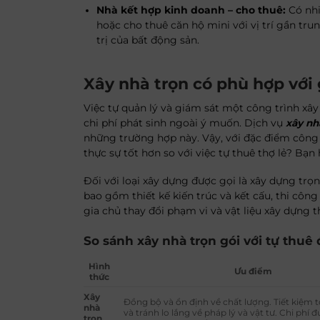
Nhà kết hợp kinh doanh – cho thuê:
Có nhi
hoặc cho thuê căn hộ mini với vị trí gần tru
trị của bất động sản.
Xây nhà trọn có phù hợp với 
Việc tự quản lý và giám sát một công trình xây
chi phí phát sinh ngoài ý muốn. Dịch vụ
xây nh
những trường hợp này. Vậy, với đặc điểm công
thực sự tốt hơn so với việc tự thuê thợ lẻ? Bạn
Đối với loại xây dựng được gọi là xây dựng trọ
bao gồm thiết kế kiến trúc và kết cấu, thi công
gia chủ thay đổi phạm vi và vật liệu xây dựng 
So sánh xây nhà trọn gói với tự thuê 
Hình
Ưu điểm
thức
Xây
Đồng bộ và ổn định về chất lượng. Tiết kiệm tố
nhà
và tránh lo lắng về pháp lý và vật tư. Chi phí 
trọn