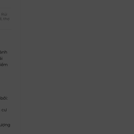
. Rủi
ế, thợ
hành
ái
kiểm
bởi:
 cư
lượng