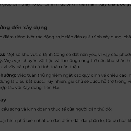
ẽ giúp bạn thấy rõ bối cảnh thực tế khi tiến hành
xây nhà trọn gó
ưởng đến xây dựng
điểm riêng biệt tác động trực tiếp đến quá trình xây dựng, ch
cư:
Một số khu vực ở Định Công có đất nền yếu, vì vậy các phươ
ý. Việc vận chuyển vật liệu và thi công cũng trở nên khó khăn h
, vì vậy cần phải có tính toán cẩn thận.
phường:
Việc tuân thủ nghiêm ngặt các quy định về chiều cao, 
dựng là điều bắt buộc. Tuy nhiên, gia chủ sẽ được hỗ trợ trong v
ợp tác với Xây dựng Tiền Hải.
nay
cầu sống và kinh doanh thực tế của người dân thủ đô:
oại hình phổ biến nhất do đặc điểm đất đai phân lô, tối ưu hóa 