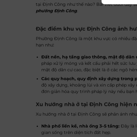
tại Định Công như thế nào? Bài viết dưới đây s
phường Định Công
.
Đặc điểm khu vực Định Công ảnh h
Phường Định Công là một khu vực có nhiều đặc 
hạn như:
Đất nền, hạ tầng giao thông, mật độ dân 
pháp xử lý móng và kết cấu phải hết sức lưu 
mật độ dân cư cao, đặc biệt là ở các ngõ hẻm
Các quy hoạch, quy định xây dựng trong 
độ xây dựng, khoảng lùi và xin cấp phép xây 
đơn giản hóa quy trình pháp lý này nếu bạn h
Xu hướng nhà ở tại Định Công hiện 
Xu hướng nhà ở tại Định Công sẽ phản ánh nhu 
Nhà phố liền kề, nhà ống 3–5 tầng:
Đây là l
gian sống trên diện tích đất hẹp.