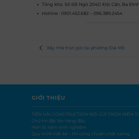
Tổng kho: Số 6B Ngõ 204D Đội Cấn, Ba Đình
Hotline : 0901.452.682 – 096.389.2454
Xây nhà trọn gói tại phường Đại Mỗ
GIỚI THIỆU
TIỀN HẢI CONSTRUCTION NƠI GỬI TRỌN NIỀM T
Chữ tín đặt lên hàng đầu
Hơn 10 năm kinh nghiệm
Quy trình tiết kế – thi công chuẩn chất lượng