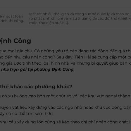
Mất rất nhiều thời gian và công sức để quản lý và theo dõi
iểm soát toàn
ro phát sinh chi phí và mâu thuẫn giữa các đội thợ (thiết k
trình thi công.
mộc, thợ điện nước,…).
 Định Công
 của mọi gia chủ. Có những yếu tố nào đang tác động đến giá t
 cho đến nhu cầu nhân công? Sau đây, Tiền Hải sẽ cung cấp một c
ảng giá ước tính theo loại hình nhà, và những bí quyết giúp bạn 
 nhà trọn gói tại phường Định Công
.
ó thể khác các phường khác?
 có xu hướng cao hơn một chút so với các khu vực ngoại thành 
huyển vật liệu xây dựng vào các ngõ nhỏ hoặc khu vực đông dân
 vậy nó có thể tốn kém hơn.
Nhu cầu xây dựng lớn cũng sẽ kéo theo chi phí nhân công chất 