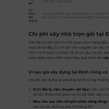
chặt chẽ ngay từ đầu.
gói
Tự
thuê
Trong quá trình xây dựng, gia chủ có quyền k
đội
bộ vật tư, có thể linh hoạt thay đổi trong quá 
thợ lẻ
Chi phí xây nhà trọn gói tại
Vấn đề chi phí luôn là mối quan tâm hàng đầu
thực tế tại đây, từ chi phí vận chuyển vật liệu
nhìn minh bạch và thực tế về cơ cấu chi phí, b
soát ngân sách một cách hiệu quả nhất khi
xây
Vì sao giá xây dựng tại Định Công c
Chi phí xây dựng tại phường Định Công thường
Vị trí địa lý, vận chuyển vật liệu:
Việc vận c
sẽ tốn nhiều thời gian và chi phí bốc xếp, vì
Nhu cầu cao nên chi phí nhân công tăng:
cao và các dịch vụ phụ trợ tăng lên.