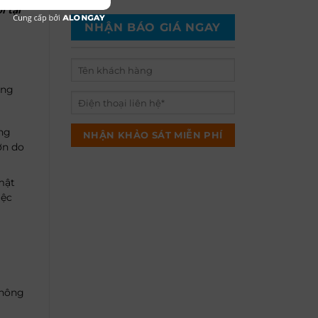
i tại
NHẬN BÁO GIÁ NGAY
ẳng
ng
ơn do
mật
iệc
không