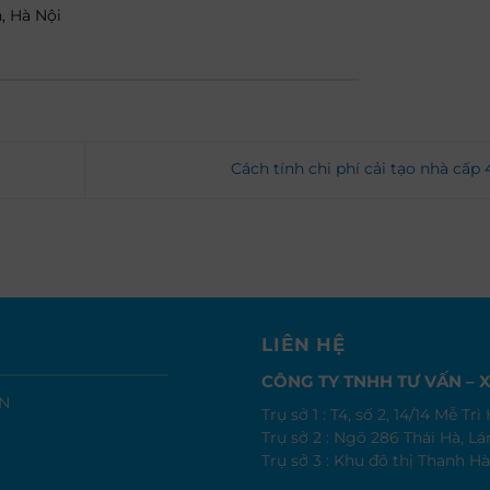
, Hà Nội
Cách tính chi phí cải tạo nhà cấp
LIÊN HỆ
CÔNG TY TNHH TƯ VẤN – X
IN
Trụ sở 1 : T4, số 2, 14/14 Mễ T
Trụ sở 2 : Ngõ 286 Thái Hà, L
Trụ sở 3 : Khu đô thị Thanh Hà 