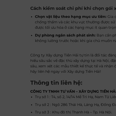
Cách kiểm soát chi phí khi chọn gói
Chọn vật liệu theo hạng mục ưu tiên:
Gia c
chống thấm và các khu vực thường được sử d
được tối ưu hóa ở các hạng mục ít quan trọ
Dự phòng ngân sách phát sinh:
Bạn cần ph
không lường trước hoặc khi gia chủ muốn nân
Công ty Xây dựng Tiền Hải tự tin là đối tác đá
hiểu sâu sắc về đặc thù xây dựng tại Hà Nội, đ
sâu, xem xét các mẫu thiết kế thực tế và nhận 
hãy liên hệ ngay với Xây dựng Tiền Hải!
Thông tin liên hệ:
CÔNG TY TNHH TƯ VẤN – XÂY DỰNG TIỀN HẢ
Trụ sở 1 : T4, số 2, 14/14 Mễ Trì Hạ, Nam Từ Li
Trụ sở 2 : Ngõ 286 Thái Hà, Láng Hạ, Đống Đa
Trụ sở 3 : Khu đô thị Thanh Hà – Tp. Hà Nội.