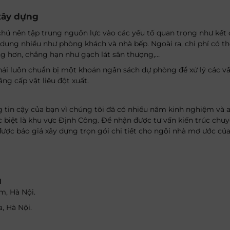
 xây dựng
hủ nên tập trung nguồn lực vào các yếu tố quan trọng như kết 
ụng nhiều như phòng khách và nhà bếp. Ngoài ra, chi phí có th
ng hơn, chẳng hạn như gạch lát sân thượng,…
ải luôn chuẩn bị một khoản ngân sách dự phòng để xử lý các v
g cấp vật liệu đột xuất.
ng tin cậy của bạn vì chúng tôi đã có nhiều năm kinh nghiệm và
ặc biệt là khu vực Định Công. Để nhận được tư vấn kiến trúc chu
được báo giá xây dựng trọn gói chi tiết cho ngôi nhà mơ ước của
I
êm, Hà Nội.
, Hà Nội.