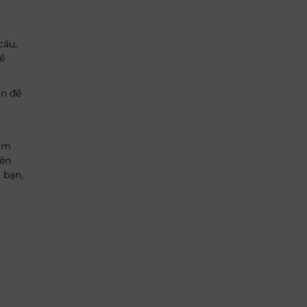
cấu,
ể
ấn đề
 am
yên
 bạn,