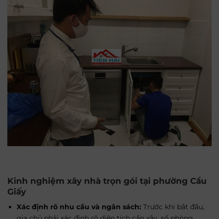
Kinh nghiệm xây nhà trọn gói tại phường Cầu
Giấy
Xác định rõ nhu cầu và ngân sách:
Trước khi bắt đầu,
gia chủ phải xác định rõ diện tích cần xây, số phòng,