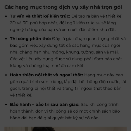
Các hạng mục trong dịch vụ xây nhà trọn gói
Tư vấn và thiết kế kiến trúc:
Để tạo ra bản vẽ thiết kế
2D và 3D phù hợp nhất, đội ngũ kiến trúc sư sẽ lắng
nghe ý tưởng của bạn và xem xét đặc điểm khu đất.
Thi công phần thô:
Đây là giai đoạn quan trọng nhất và
bao gồm việc xây dựng tất cả các hạng mục của ngôi
nhà, chẳng hạn như móng, khung, tường, sàn và mái.
Các vật liệu xây dựng được sử dụng phải đảm bảo chất
lượng và chủng loại như đã cam kết.
Hoàn thiện nội thất và ngoại thất:
Hạng mục này bao
gồm quá trình sơn tường, lắp đặt hệ thống điện nước, lát
gạch, trang bị nội thất và trang trí ngoại thất theo bản
vẽ thiết kế.
Bảo hành – bảo trì sau bàn giao:
Sau khi công trình
hoàn thành, đơn vị thi công sẽ có một chính sách bảo
hành dài hạn để giải quyết bất kỳ sự cố nào.