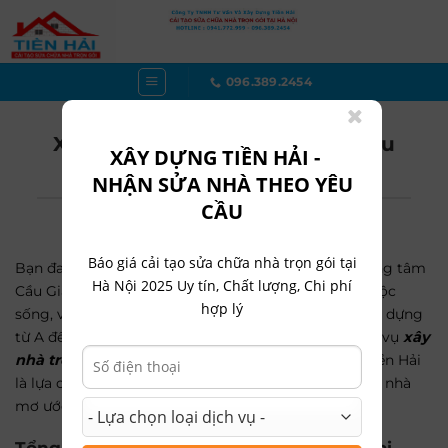
Bỏ
qua
nội
dung
096.389.2454
Xây nhà trọn gói tại phường Cầu
XÂY DỰNG TIỀN HẢI -
Giấy
NHẬN SỬA NHÀ THEO YÊU
CẦU
Báo giá cải tạo sửa chữa nhà trọn gói tại
Bạn đang ấp ủ ước mơ về một ngôi nhà mới tại trung tâm
Hà Nội 2025 Uy tín, Chất lượng, Chi phí
Cầu Giấy sầm uất? Giữa guồng quay bận rộn của cuộc
hợp lý
sống, việc tự mình quán xuyến toàn bộ quá trình xây dựng
từ A đến Z có thể là một thách thức lớn. Do đó, dịch vụ
xây
nhà trọn gói tại phường Cầu Giấy
của Xây dựng Tiền Hải
là lựa chọn tốt nhất để gia chủ có thể xây dựng ngôi nhà
mơ ước của mình một cách đơn giản và an toàn.
Tổng quan về nhu cầu xây nhà trọn gói tại