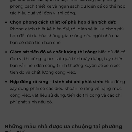
phong cách thiết kế và ngân sách dự kiến để có thể hợp
tác hiệu quả với đơn vị thi công.
Chọn phong cách thiết kế phù hợp diện tích đất:
Phong cách thiết kế hiện đại, tối giản sẽ là lựa chọn phì
hợp để tối ưu hóa không gian sống nếu ngôi nhà của
bạn có diện tích hạn chế.
Giám sát tiến độ và chất lượng thi công:
Mặc dù đã có
đơn vị thi công giám sát quá trình xây dựng, tuy nhiên
bạn vẫn nên đến công trình thường xuyên để xem xét
tiến độ và chất lượng công việc.
Hợp đồng rõ ràng – tránh chi phí phát sinh:
Hợp đồng
xây dựng phải có các điều khoản rõ ràng về hạng mục
công việc, vật liệu sử dụng, tiến độ thi công và các chi
phí phát sinh nếu có.
Những mẫu nhà được ưa chuộng tại phường