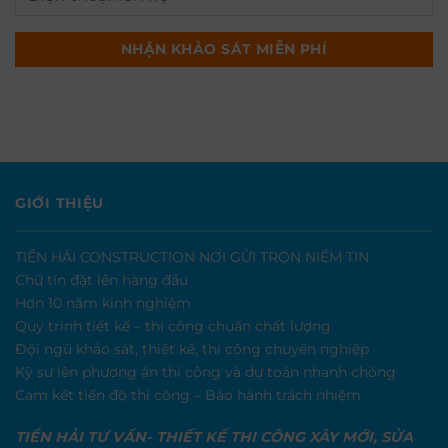
GIỚI THIỆU
TIỀN HẢI CONSTRUCTION NƠI GỬI TRỌN NIỀM TIN
Chữ tín đặt lên hàng đầu
Hơn 10 năm kinh nghiệm
Quy trình tiết kế – thi công chuẩn chất lượng
Đội ngũ khảo sát, thiết kế, thi công chuyên nghiệp
Kỹ sư lên phương án thi công và dự toán nhanh chóng
Cam kết tiến độ thi công – Bảo hành trách nhiệm
TIỀN HẢI TƯ VẤN- THIẾT KẾ THI CÔNG XÂY MỚI, SỬA