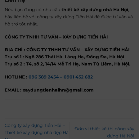
Nếu bạn đang có nhu cầu
thiết kế xây dựng nhà Hà Nội
,
hãy liên hệ với công ty xây dựng Tiền Hải để được tư vấn và
hỗ trợ tốt nhất.
CÔNG TY TNHH TƯ VẤN – XÂY DỰNG TIỀN HẢI
ĐỊA CHỈ : CÔNG TY TNHH TƯ VẤN – XÂY DỰNG TIỀN HẢI
Trụ sở 1 : Ngõ 286 Thái Hà, Láng Hạ, Đống Đa, Hà Nội
Trụ sở 2 : T4, số 2, 14/14 Mễ Trì Hạ, Nam Từ Liêm, Hà Nội.
HOTLINE :
096 389 2454 –
0901 452 682
EMAIL : xaydungtienhaihn@gmail.com
Công ty xây dựng Tiền Hải –
Đơn vị thiết kế thi công xây
Thiết kế xây dựng nhà đẹp Hà
dựng Hà Nội