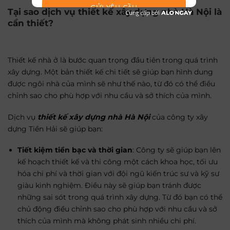
GỬI YÊU CẦU
Tại sao dịch vụ thiết kế xây dựng nhà Hà Nội là
cần thiết?
Thiết kế nhà ở là bước quan trọng đầu tiên trong quá trình
xây dựng. Một bản thiết kế chi tiết sẽ giúp bạn hình dung
được ngôi nhà của mình sẽ như thế nào, từ đó có thể điều
chỉnh sao cho phù hợp với nhu cầu và sở thích của mình.
Dịch vụ
thiết kế xây dựng nhà Hà Nội
của công ty xây
dựng Tiền Hải sẽ giúp bạn:
Tiết kiệm tiền bạc và thời gian
: Công ty sẽ giúp bạn lên
kế hoạch thiết kế và thi công một cách khoa học, tối ưu
hóa chi phí và thời gian với đội ngũ kiến trúc sư và kỹ sư
giàu kinh nghiệm. Điều này sẽ giúp bạn tránh được
những sai sót trong quá trình xây dựng. Từ đó bạn có thể
chủ động điều chỉnh sao cho phù hợp với nhu cầu và sở
thích của mình mà không phát sinh nhiều chi phí.