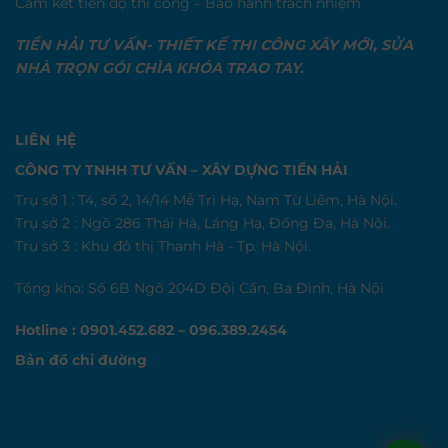
Cam kết tiến độ thi công – Bảo hành trách nhiệm
TIỀN HẢI TƯ VẤN- THIẾT KẾ THI CÔNG XÂY MỚI, SỬA
NHÀ TRỌN GÓI CHÌA KHÓA TRAO TAY.
LIÊN HỆ
CÔNG TY TNHH TƯ VẤN – XÂY DỰNG TIỀN HẢI
Trụ sở 1 : T4, số 2, 14/14 Mễ Trì Hạ, Nam Từ Liêm, Hà Nội.
Trụ sở 2 : Ngõ 286 Thái Hà, Láng Hạ, Đống Đa, Hà Nội.
Trụ sở 3 : Khu đô thị Thanh Hà - Tp. Hà Nội.
Tổng kho: Số 6B Ngõ 204D Đội Cấn, Ba Đình, Hà Nội
Hotline : 0901.452.682 – 096.389.2454
Bản đồ chỉ đường