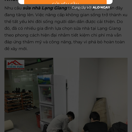
GỬI YÊU CẦU
Nhu cầu
sửa nhà Lạng Giang
trong những năm gần đây
đang tăng lên. Việc nâng cấp không gian sống trở thành xu
thế tất yếu khi đời sống người dân dần được cải thiện. Do
đó, đã có nhiều gia đình lựa chọn sửa nhà tại Lạng Giang
theo phong cách hiện đại nhằm tiết kiệm chi phí mà vẫn
đáp ứng thẩm mỹ và công năng, thay vì phá bỏ hoàn toàn
để xây mới.