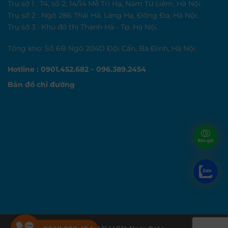
Trụ sở 1 : T4, số 2, 14/14 Mễ Trì Hạ, Nam Từ Liêm, Hà Nội.
Trụ sở 2 : Ngõ 286 Thái Hà, Láng Hạ, Đống Đa, Hà Nội.
Trụ sở 3 : Khu đô thị Thanh Hà - Tp. Hà Nội.
Tổng kho: Số 6B Ngõ 204D Đội Cấn, Ba Đình, Hà Nội
Hotline : 0901.452.682 – 096.389.2454
Bản đồ chỉ đường