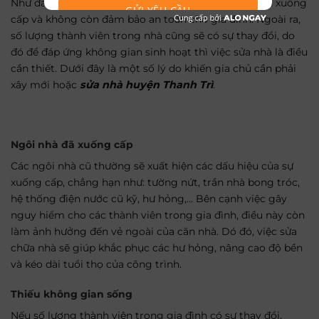
Như đã nói ở trên, ngôi nhà theo thời gian sẽ trở nên xuống
GỬI YÊU CẦU
cấp và không còn đảm bảo an toàn cho gia đình. Ngoài ra,
số lượng thành viên trong nhà cũng sẽ có sự thay đổi, do
đó để đáp ứng không gian sinh hoạt thì việc sửa nhà là điều
cần thiết. Dưới đây là một số lý do khiến gia chủ cần phải
xây mới hoặc
sửa nhà huyện Thanh Trì
.
Ngôi nhà đã xuống cấp
Các ngôi nhà cũ thường sẽ xuất hiện các dấu hiệu của sự
xuống cấp, chẳng hạn như: tường nứt, trần nhà bong tróc,
hệ thống điện nước cũ kỹ, hư hỏng,… Bên cạnh việc gây
nguy hiểm cho các thành viên trong gia đình, điều này còn
làm ảnh hưởng đến vẻ ngoài của căn nhà. Dó đó, việc sửa
chữa nhà sẽ giúp khắc phục các hư hỏng, nâng cao độ bền
và kéo dài tuổi thọ của công trình.
Thiếu không gian sống
Nếu số lượng thành viên trong gia đình có sự thay đổi,