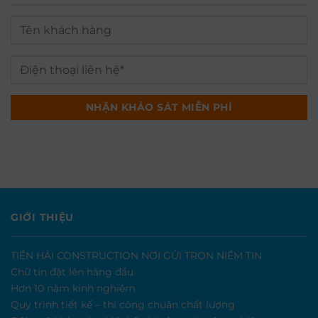
GIỚI THIỆU
TIỀN HẢI CONSTRUCTION NƠI GỬI TRỌN NIỀM TIN
Chữ tín đặt lên hàng đầu
Hơn 10 năm kinh nghiệm
Quy trình tiết kế – thi công chuẩn chất lượng