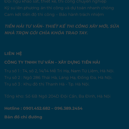
Đội ngũ khảo sát, thiết kế, thi công chuyên nghiệp
Kỹ sư lên phương án thi công và dự toán nhanh chóng
Cam kết tiến độ thi công – Bảo hành trách nhiệm
TIỀN HẢI TƯ VẤN- THIẾT KẾ THI CÔNG XÂY MỚI, SỬA
NHÀ TRỌN GÓI CHÌA KHÓA TRAO TAY.
LIÊN HỆ
CÔNG TY TNHH TƯ VẤN – XÂY DỰNG TIỀN HẢI
Trụ sở 1 : T4, số 2, 14/14 Mễ Trì Hạ, Nam Từ Liêm, Hà Nội.
Trụ sở 2 : Ngõ 286 Thái Hà, Láng Hạ, Đống Đa, Hà Nội.
Trụ sở 3 : Khu đô thị Thanh Hà - Tp. Hà Nội.
Tổng kho: Số 6B Ngõ 204D Đội Cấn, Ba Đình, Hà Nội
Hotline : 0901.452.682 – 096.389.2454
Bản đồ chỉ đường