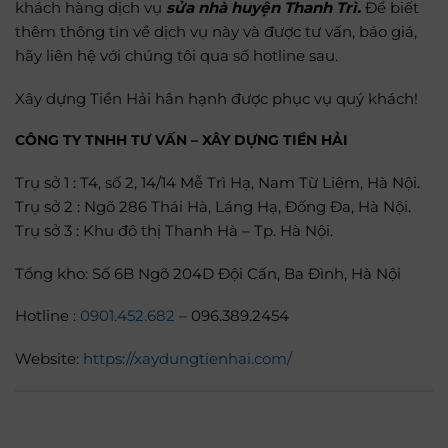
khách hàng dịch vụ
sửa nhà huyện Thanh Trì.
Để biết
thêm thông tin về dịch vụ này và được tư vấn, báo giá,
hãy liên hệ với chúng tôi qua số hotline sau.
Xây dựng Tiền Hải hân hạnh được phục vụ quý khách!
CÔNG TY TNHH TƯ VẤN – XÂY DỰNG TIỀN HẢI
Trụ sở 1 : T4, số 2, 14/14 Mễ Trì Hạ, Nam Từ Liêm, Hà Nội.
Trụ sở 2 : Ngõ 286 Thái Hà, Láng Hạ, Đống Đa, Hà Nội.
Trụ sở 3 : Khu đô thị Thanh Hà – Tp. Hà Nội.
Tổng kho: Số 6B Ngõ 204D Đội Cấn, Ba Đình, Hà Nội
Hotline :
0901.452.682
– 096.389.2454
Website:
https://xaydungtienhai.com/