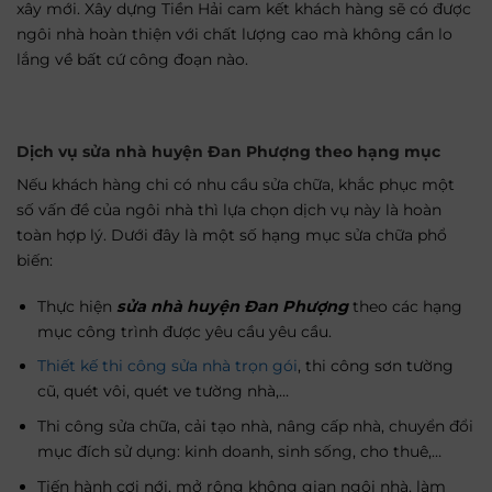
xây mới. Xây dựng Tiền Hải cam kết khách hàng sẽ có được
ngôi nhà hoàn thiện với chất lượng cao mà không cần lo
lắng về bất cứ công đoạn nào.
Dịch vụ sửa nhà huyện Đan Phượng theo hạng mục
Nếu khách hàng chi có nhu cầu sửa chữa, khắc phục một
số vấn đề của ngôi nhà thì lựa chọn dịch vụ này là hoàn
toàn hợp lý. Dưới đây là một số hạng mục sửa chữa phổ
biến:
Thực hiện
sửa nhà huyện Đan Phượng
theo các hạng
mục công trình được yêu cầu yêu cầu.
Thiết kế thi công sửa nhà trọn gói
, thi công sơn tường
cũ, quét vôi, quét ve tường nhà,…
Thi công sửa chữa, cải tạo nhà, nâng cấp nhà, chuyển đổi
mục đích sử dụng: kinh doanh, sinh sống, cho thuê,…
Tiến hành cơi nới, mở rộng không gian ngôi nhà, làm