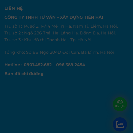
LIÊN HỆ
CÔNG TY TNHH TƯ VẤN – XÂY DỰNG TIỀN HẢI
Trụ sở 1 : T4, số 2, 14/14 Mễ Trì Hạ, Nam Từ Liêm, Hà Nội.
Trụ sở 2 : Ngõ 286 Thái Hà, Láng Hạ, Đống Đa, Hà Nội.
Trụ sở 3 : Khu đô thị Thanh Hà - Tp. Hà Nội.
Tổng kho: Số 6B Ngõ 204D Đội Cấn, Ba Đình, Hà Nội
Hotline : 0901.452.682 – 096.389.2454
Bản đồ chỉ đường