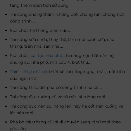
tăng thêm diện tích sử dụng
Thi công chống thấm, chống dột, chống lún, chống nứt
công trình,…
Sửa chữa hệ thống điện nước
Thi công sửa chữa, thay thế, làm mới cánh cửa, cầu
thang, trần nhà, sàn nhà,…
Sửa chữa,
cải tạo nhà phố
, thi công nội thất căn hộ
chung cư, nhà phố, nhà cấp 4, biệt thự,…
Thiết kế lại nhà cũ
, thiết kế thi công ngoại thất, mặt tiền
của ngôi nhà
Thi công tháo dỡ, phá bỏ công trình nhà cũ,…
Thi công đục tường cũ và tô trát lại tường mới
Thi công đục nền cũ, nâng lên, hay hạ cốt nền xuống và
lát nền mới,…
Phá bỏ cầu thang cũ và di chuyển sang vị trí mới theo
yêu cầu