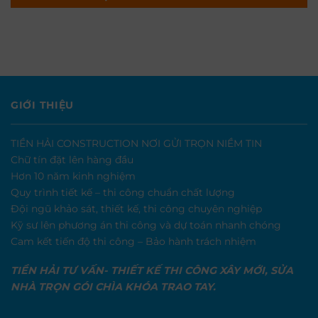
GIỚI THIỆU
TIỀN HẢI CONSTRUCTION NƠI GỬI TRỌN NIỀM TIN
Chữ tín đặt lên hàng đầu
Hơn 10 năm kinh nghiệm
Quy trình tiết kế – thi công chuẩn chất lượng
Đội ngũ khảo sát, thiết kế, thi công chuyên nghiệp
Kỹ sư lên phương án thi công và dự toán nhanh chóng
Cam kết tiến độ thi công – Bảo hành trách nhiệm
TIỀN HẢI TƯ VẤN- THIẾT KẾ THI CÔNG XÂY MỚI, SỬA
NHÀ TRỌN GÓI CHÌA KHÓA TRAO TAY.