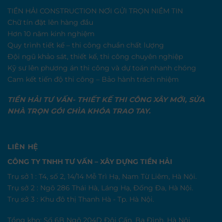
TIỀN HẢI CONSTRUCTION NƠI GỬI TRỌN NIỀM TIN
Chữ tín đặt lên hàng đầu
Hơn 10 năm kinh nghiệm
Quy trình tiết kế – thi công chuẩn chất lượng
Đội ngũ khảo sát, thiết kế, thi công chuyên nghiệp
Kỹ sư lên phương án thi công và dự toán nhanh chóng
Cam kết tiến độ thi công – Bảo hành trách nhiệm
TIỀN HẢI TƯ VẤN- THIẾT KẾ THI CÔNG XÂY MỚI, SỬA
NHÀ TRỌN GÓI CHÌA KHÓA TRAO TAY.
LIÊN HỆ
CÔNG TY TNHH TƯ VẤN – XÂY DỰNG TIỀN HẢI
Trụ sở 1 : T4, số 2, 14/14 Mễ Trì Hạ, Nam Từ Liêm, Hà Nội.
Trụ sở 2 : Ngõ 286 Thái Hà, Láng Hạ, Đống Đa, Hà Nội.
Trụ sở 3 : Khu đô thị Thanh Hà - Tp. Hà Nội.
Tổng kho: Số 6B Ngõ 204D Đội Cấn, Ba Đình, Hà Nội