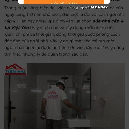
GỬI YÊU CẦU
Trong cuộc sống hiện đại, việc nâng cấp và cải tạo nhà cửa
ngày càng trở nên phổ biến, đặc biệt là đối với các ngôi nhà
cấp 4. Hiện nay nhiều gia đình vẫn lựa chọn
sửa nhà cấp 4
tại Việt Yên
thay vì phá bỏ và xây dựng mới nhằm tiết
kiệm chi phí và thời gian, đồng thời giữ được phong cách
độc đáo của ngôi nhà. Vậy lý do gì mà việc cải tạo một
ngôi nhà cấp 4 lại được ưu tiên hơn việc xây mới? Hãy cùng
tìm hiểu những lý do quan trọng sau đây.