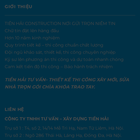
GIỚI THIỆU
TIỀN HẢI CONSTRUCTION NƠI GỬI TRỌN NIỀM TIN
Chữ tín đặt lên hàng đầu
Hơn 10 năm kinh nghiệm
Quy trình tiết kế – thi công chuẩn chất lượng
Đội ngũ khảo sát, thiết kế, thi công chuyên nghiệp
Kỹ sư lên phương án thi công và dự toán nhanh chóng
Cam kết tiến độ thi công – Bảo hành trách nhiệm
TIỀN HẢI TƯ VẤN- THIẾT KẾ THI CÔNG XÂY MỚI, SỬA
NHÀ TRỌN GÓI CHÌA KHÓA TRAO TAY.
LIÊN HỆ
CÔNG TY TNHH TƯ VẤN – XÂY DỰNG TIỀN HẢI
Trụ sở 1 : T4, số 2, 14/14 Mễ Trì Hạ, Nam Từ Liêm, Hà Nội.
Trụ sở 2 : Ngõ 286 Thái Hà, Láng Hạ, Đống Đa, Hà Nội.