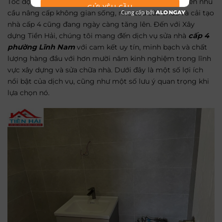
Tốc độ đô thị hóa đang ngày càng tăng lên đã dẫn đến nhu
GỬI YÊU CẦU
cầu nâng cấp không gian sống, nhu cầu sửa chữa và cải tạo
nhà cấp 4 cũng đang ngày càng tăng lên. Đến với Xây
dựng Tiền Hải, chúng tôi mang đến dịch vụ
sửa nhà
cấp 4
phường Lĩnh Nam
với cam kết uy tín, minh bạch và chất
lượng hàng đầu với hơn mười năm kinh nghiệm trong lĩnh
vực xây dựng và sửa chữa nhà. Dưới đây là một số lợi ích
nổi bật của dịch vụ, cũng như một số lưu ý quan trọng khi
lựa chọn nó.