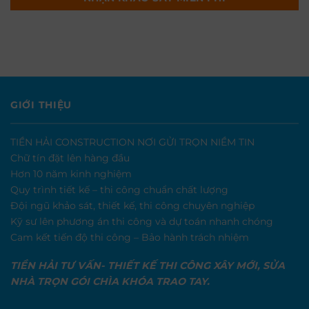
GIỚI THIỆU
TIỀN HẢI CONSTRUCTION NƠI GỬI TRỌN NIỀM TIN
Chữ tín đặt lên hàng đầu
Hơn 10 năm kinh nghiệm
Quy trình tiết kế – thi công chuẩn chất lượng
Đội ngũ khảo sát, thiết kế, thi công chuyên nghiệp
Kỹ sư lên phương án thi công và dự toán nhanh chóng
Cam kết tiến độ thi công – Bảo hành trách nhiệm
TIỀN HẢI TƯ VẤN- THIẾT KẾ THI CÔNG XÂY MỚI, SỬA
NHÀ TRỌN GÓI CHÌA KHÓA TRAO TAY.