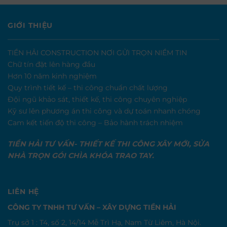
GIỚI THIỆU
TIỀN HẢI CONSTRUCTION NƠI GỬI TRỌN NIỀM TIN
Chữ tín đặt lên hàng đầu
Hơn 10 năm kinh nghiệm
Quy trình tiết kế – thi công chuẩn chất lượng
Đội ngũ khảo sát, thiết kế, thi công chuyên nghiệp
Kỹ sư lên phương án thi công và dự toán nhanh chóng
Cam kết tiến độ thi công – Bảo hành trách nhiệm
TIỀN HẢI TƯ VẤN- THIẾT KẾ THI CÔNG XÂY MỚI, SỬA
NHÀ TRỌN GÓI CHÌA KHÓA TRAO TAY.
LIÊN HỆ
CÔNG TY TNHH TƯ VẤN – XÂY DỰNG TIỀN HẢI
Trụ sở 1 : T4, số 2, 14/14 Mễ Trì Hạ, Nam Từ Liêm, Hà Nội.