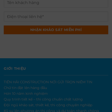
GIỚI THIỆU
TIỀN HẢI CONSTRUCTION NƠI GỬI TRỌN NIỀM TIN
Chữ tín đặt lên hàng đầu
Hơn 10 năm kinh nghiệm
Quy trình tiết kế – thi công chuẩn chất lượng
Đội ngũ khảo sát, thiết kế, thi công chuyên nghiệp
Kỹ sư lên phương án thi công và dự toán nhanh chóng