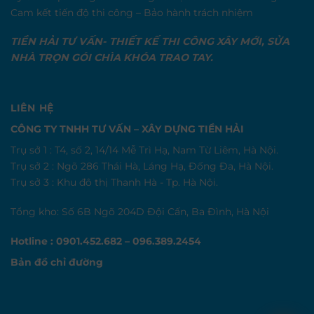
Cam kết tiến độ thi công – Bảo hành trách nhiệm
TIỀN HẢI TƯ VẤN- THIẾT KẾ THI CÔNG XÂY MỚI, SỬA
NHÀ TRỌN GÓI CHÌA KHÓA TRAO TAY.
LIÊN HỆ
CÔNG TY TNHH TƯ VẤN – XÂY DỰNG TIỀN HẢI
Trụ sở 1 : T4, số 2, 14/14 Mễ Trì Hạ, Nam Từ Liêm, Hà Nội.
Trụ sở 2 : Ngõ 286 Thái Hà, Láng Hạ, Đống Đa, Hà Nội.
Trụ sở 3 : Khu đô thị Thanh Hà - Tp. Hà Nội.
Tổng kho: Số 6B Ngõ 204D Đội Cấn, Ba Đình, Hà Nội
Hotline : 0901.452.682 – 096.389.2454
Bản đồ chỉ đường