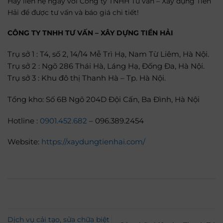
Hãy liên hệ ngay với Công ty TNHH Tư vấn – Xây dựng Tiền
Hải để được tư vấn và báo giá chi tiết!
CÔNG TY TNHH TƯ VẤN – XÂY DỰNG TIỀN HẢI
Trụ sở 1 : T4, số 2, 14/14 Mễ Trì Hạ, Nam Từ Liêm, Hà Nội.
Trụ sở 2 : Ngõ 286 Thái Hà, Láng Hạ, Đống Đa, Hà Nội.
Trụ sở 3 : Khu đô thị Thanh Hà – Tp. Hà Nội.
Tổng kho: Số 6B Ngõ 204D Đội Cấn, Ba Đình, Hà Nội
Hotline :
0901.452.682
– 096.389.2454
Website:
https://xaydungtienhai.com/
Dịch vụ cải tạo, sửa chữa biệt