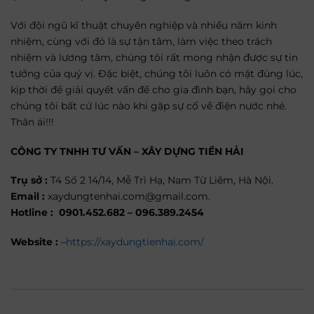
Với đội ngũ kĩ thuật chuyên nghiệp và nhiều năm kinh
nhiệm, cùng với đó là sự tận tâm, làm việc theo trách
nhiệm và lương tâm, chúng tôi rất mong nhận được sự tin
tưởng của quý vị. Đặc biệt, chúng tôi luôn có mặt đúng lúc,
kịp thời để giải quyết vấn đề cho gia đình bạn, hãy gọi cho
chúng tôi bất cứ lúc nào khi gặp sự cố về điện nước nhé.
Thân ái!!!
CÔNG TY TNHH TƯ VẤN – XÂY DỰNG TIỀN HẢI
Trụ sở :
T4 Số 2 14/14, Mễ Trì Hạ, Nam Từ Liêm, Hà Nội.
Email :
xaydungtenhai.com@gmail.com.
Hotline :
0901.452.682 – 096.389.2454
Website :
–
https://xaydungtienhai.com/