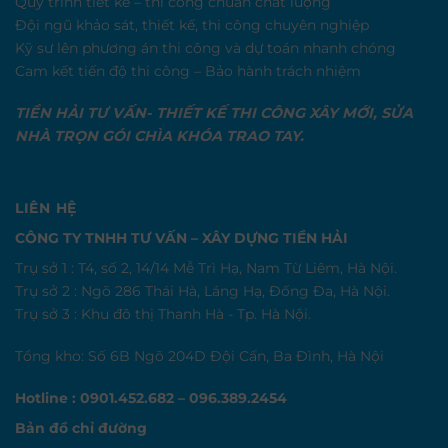
Quy trình tiết kế – thi công chuẩn chất lượng
Đội ngũ khảo sát, thiết kế, thi công chuyên nghiệp
Kỹ sư lên phương án thi công và dự toán nhanh chóng
Cam kết tiến độ thi công – Bảo hành trách nhiệm
TIỀN HẢI TƯ VẤN- THIẾT KẾ THI CÔNG XÂY MỚI, SỬA
NHÀ TRỌN GÓI CHÌA KHÓA TRAO TAY.
LIÊN HỆ
CÔNG TY TNHH TƯ VẤN – XÂY DỰNG TIỀN HẢI
Trụ sở 1 : T4, số 2, 14/14 Mễ Trì Hạ, Nam Từ Liêm, Hà Nội.
Trụ sở 2 : Ngõ 286 Thái Hà, Láng Hạ, Đống Đa, Hà Nội.
Trụ sở 3 : Khu đô thị Thanh Hà - Tp. Hà Nội.
Tổng kho: Số 6B Ngõ 204D Đội Cấn, Ba Đình, Hà Nội
Hotline : 0901.452.682 – 096.389.2454
Bản đồ chỉ đường