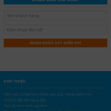
GIỚI THIỆU
TIỀN HẢI CONSTRUCTION NƠI GỬI TRỌN NIỀM TIN
Chữ tín đặt lên hàng đầu
Hơn 10 năm kinh nghiệm