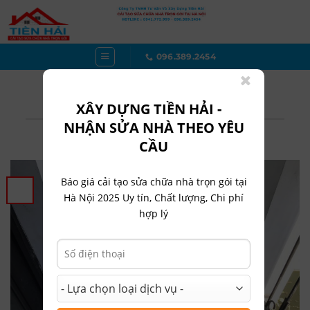
Bỏ
qua
nội
dung
096.389.2454
Sửa chữa điện nước
XÂY DỰNG TIỀN HẢI -
NHẬN SỬA NHÀ THEO YÊU
CẦU
Báo giá cải tạo sửa chữa nhà trọn gói tại
Hà Nội 2025 Uy tín, Chất lượng, Chi phí
hợp lý