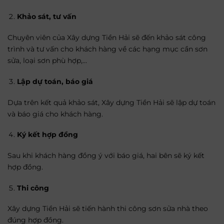
Khảo sát, tư vấn
Chuyên viên của Xây dựng Tiền Hải sẽ đến khảo sát công
trình và tư vấn cho khách hàng về các hạng mục cần sơn
sửa, loại sơn phù hợp,…
Lập dự toán, báo giá
Dựa trên kết quả khảo sát, Xây dựng Tiền Hải sẽ lập dự toán
và báo giá cho khách hàng.
Ký kết hợp đồng
Sau khi khách hàng đồng ý với báo giá, hai bên sẽ ký kết
hợp đồng.
Thi công
Xây dựng Tiền Hải sẽ tiến hành thi công sơn sửa nhà theo
đúng hợp đồng.