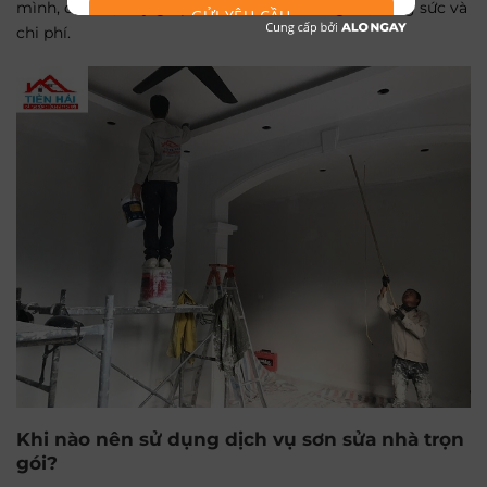
mình, dịch vụ này giúp bạn tiết kiệm thời gian, công sức và
GỬI YÊU CẦU
chi phí.
Khi nào nên sử dụng dịch vụ sơn sửa nhà trọn
gói?