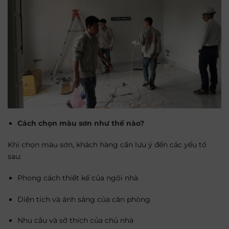
Cách chọn màu sơn như thế nào?
Khi chọn màu sơn, khách hàng cần lưu ý đến các yếu tố
sau:
Phong cách thiết kế của ngôi nhà
Diện tích và ánh sáng của căn phòng
Nhu cầu và sở thích của chủ nhà