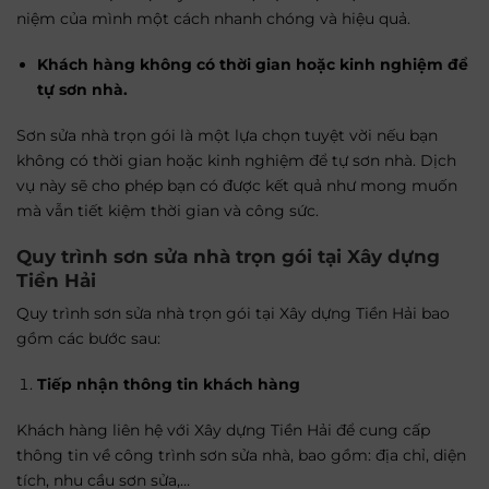
niệm của mình một cách nhanh chóng và hiệu quả.
Khách hàng không có thời gian hoặc kinh nghiệm để
tự sơn nhà.
Sơn sửa nhà trọn gói là một lựa chọn tuyệt vời nếu bạn
không có thời gian hoặc kinh nghiệm để tự sơn nhà. Dịch
vụ này sẽ cho phép bạn có được kết quả như mong muốn
mà vẫn tiết kiệm thời gian và công sức.
Quy trình sơn sửa nhà trọn gói tại Xây dựng
Tiền Hải
Quy trình sơn sửa nhà trọn gói tại Xây dựng Tiền Hải bao
gồm các bước sau:
Tiếp nhận thông tin khách hàng
Khách hàng liên hệ với Xây dựng Tiền Hải để cung cấp
thông tin về công trình sơn sửa nhà, bao gồm: địa chỉ, diện
tích, nhu cầu sơn sửa,…