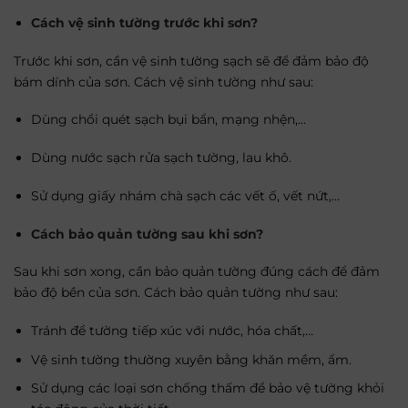
Cách vệ sinh tường trước khi sơn?
Trước khi sơn, cần vệ sinh tường sạch sẽ để đảm bảo độ
bám dính của sơn. Cách vệ sinh tường như sau:
Dùng chổi quét sạch bụi bẩn, mạng nhện,…
Dùng nước sạch rửa sạch tường, lau khô.
Sử dụng giấy nhám chà sạch các vết ố, vết nứt,…
Cách bảo quản tường sau khi sơn?
Sau khi sơn xong, cần bảo quản tường đúng cách để đảm
bảo độ bền của sơn. Cách bảo quản tường như sau:
Tránh để tường tiếp xúc với nước, hóa chất,…
Vệ sinh tường thường xuyên bằng khăn mềm, ẩm.
Sử dụng các loại sơn chống thấm để bảo vệ tường khỏi