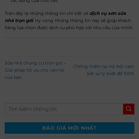
tác động của thời tiết.
Trên đây là những thông tin chi tiết về
dịch vụ sơn sửa
nhà trọn gói
. Hy vọng những thông tin này sẽ giúp khách
hàng lựa chọn được dịch vụ phù hợp với nhu cầu của mình.
Sửa nhà chung cư trọn gói –
Chống thấm tại Hà Nội cam
Giải pháp tối ưu cho căn hộ
kết xử lý triệt để 100%
của bạn
BÁO GIÁ MỚI NHẤT