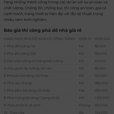
hàng những thành công trong các dự án với sự an toàn và
chất lượng. Chống ồn, chống bụi, thi công an toàn, giá cả
cạnh tranh, trang thiết bị hiện đại với đội kỹ thuật trong
nhiều năm kinh nghiệm.
Báo giá thi công phá dỡ nhà giá rẻ
HẠNG MỤC PHÁ DỠ NHÀ CŨ, CÔNG TRÌNH
ĐƠN VỊ
ĐƠN GIÁ
1- Phá dỡ tường 110
M2
85.000
2-Phá dỡ tường 220
M2
155.000
3-Dóc vữa tường xi măng trát tường
M2
45.000
4-Dóc gạch ốp tường, lát nền
M2
85.000
5-Phá sàn bê tông cốt thép
M2
155.000
6-Phá cầu thang
M2
285.000
7-Phá dầm bê tông cốt thép
Md
255.000
8-Phá móng bê tông ( Dạng khối)
M3
1.355.000
9-Tháo thiết bị vệ sinh
Phòng
555.000
10- Tháo cửa
Bộ
195.000