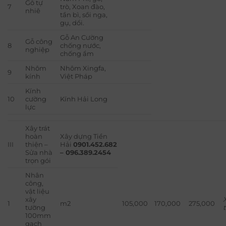
Gỗ tự
7
trò, Xoan đào,
nhiê
tần bì, sồi nga,
gụ, dổi.
Gỗ An Cường
Gỗ công
8
chống nước,
nghiệp
chống ẩm
Nhôm
Nhôm Xingfa,
9
kính
Việt Pháp
Kính
10
cường
Kính Hải Long
lực
Xây trát
hoàn
Xây dựng Tiền
III
thiện –
Hải
0901.452.682
Sửa nhà
– 096.389.2454
trọn gói
Nhân
công,
vật liệu
xây
1
m2
105,000
170,000
275,000
tường
100mm
gạch