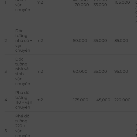
1
m2
105.000
vận
-70.000
35.000
chuyển
Dóc
tường
2
nhà cũ +
m2
50.000
35.000
85.000
vận
chuyển
Dóc
tường
nhà vệ
3
m2
60.000
35.000
95.000
sinh +
vận
chuyển
Phá dỡ
tường
4
m2
175.000
45,000
220.000
110 + vận
chuyển
Phá dỡ
tường
220 +
5
vận
chuyển
1