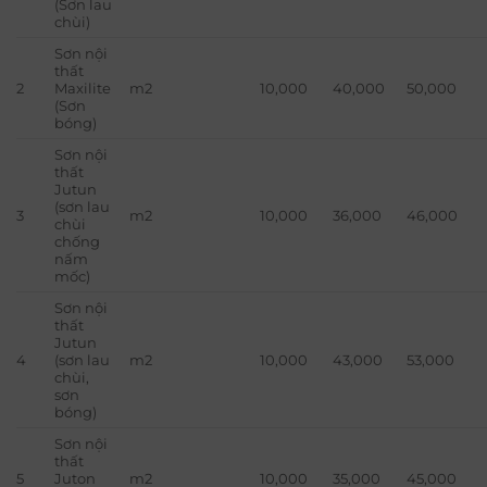
(Sơn lau
chùi)
Sơn nội
thất
2
Maxilite
m2
10,000
40,000
50,000
(Sơn
bóng)
Sơn nội
thất
Jutun
(sơn lau
3
m2
10,000
36,000
46,000
chùi
chống
nấm
mốc)
Sơn nội
thất
Jutun
4
(sơn lau
m2
10,000
43,000
53,000
chùi,
sơn
bóng)
Sơn nội
thất
5
Juton
m2
10,000
35,000
45,000