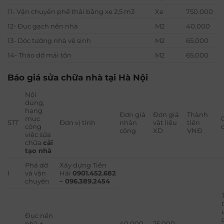
11- Vận chuyển phế thải bằng xe 2,5 m3
Xe
750.000
12- Đục gạch nền nhà
M2
40.000
13- Dóc tường nhà vệ sinh
M2
65.000
14- Tháo dỡ mái tôn
M2
65.000
Báo giá sửa chữa nhà tại Hà Nội
Nội
dung,
hạng
Đơn giá
Đơn giá
Thành
mục
STT
Đơn vị tính
nhân
vật liệu
tiền
công
công
XD
VNĐ
việc sửa
chữa
cải
tạo nhà
Phá dỡ
Xây dựng Tiền
I
và vận
Hải
0901.452.682
chuyển
– 096.389.2454
Đục nền
nhà +
40.000
25.000 –