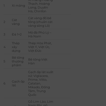
Thạch, Hoàng
1
Xi măng
Long, Duyên
Hà, Chinfon
Cát vàng đổ bê
Cát
2
tông (chuẩn cát
vàng
vàng sông Lô)
Mỏ đá Phủ Lý –
3
Đá 1×2
Hà Nam
Thép
Thép Hòa Phát,
4
xây
Việt Ý, Việt Úc,
dựng
Việt Đức
Bê tông
Bê tông Việt
5
thương
Hàn
phẩm
Gạch ốp lát xuất
xứ: Viglacera,
Prime, Vitto,
Gạch ốp
6
Catalan,
lát
Mikado, Đồng
Tâm, Trung
Quốc
Gỗ Lim Lào, Lim
Nam Phi, gõ,