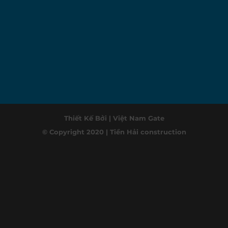
Thiết Kế Bởi |
Việt Nam Gate
© Copyright 2020 |
Tiền Hải construction