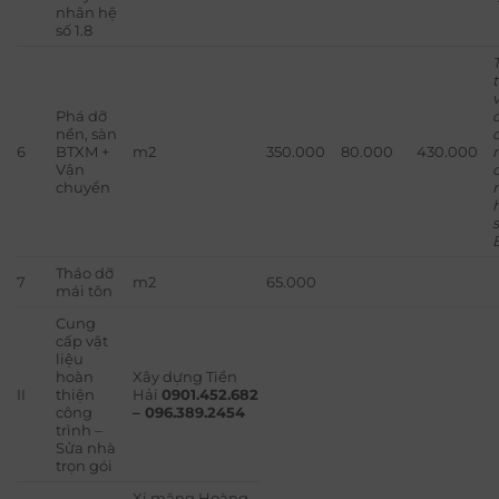
nhân hệ
số 1.8
Phá dỡ
nền, sàn
6
BTXM +
m2
350.000
80.000
430.000
Vận
chuyển
Tháo dỡ
7
m2
65.000
mái tôn
Cung
cấp vật
liệu
hoàn
Xây dựng Tiền
II
thiện
Hải
0901.452.682
công
– 096.389.2454
trình –
Sửa nhà
trọn gói
Xi măng Hoàng