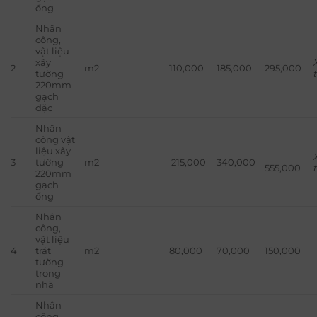
ống
Nhân
công,
vật liệu
xây
2
m2
110,000
185,000
295,000
tường
220mm
gạch
đặc
Nhân
công vật
liệu xây
3
tường
m2
215,000
340,000
555,000
220mm
gạch
ống
Nhân
công,
vật liệu
4
trát
m2
80,000
70,000
150,000
tường
trong
nhà
Nhân
công,