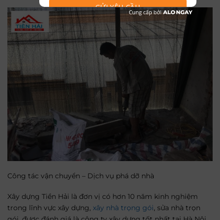
GỬI YÊU CẦU
Công tác vận chuyển – Dịch vụ phá dỡ nhà
Xây dựng Tiền Hải là đơn vị có hơn 10 năm kinh nghiệm
trong lĩnh vực xây dựng,
xây nhà trọng gói
, sửa nhà trọn
gói, được đánh giá là công ty xây dựng tốt nhất tại Hà Nội.