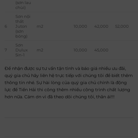
(sơn lau
chùi)
Sơn nội
thất
6
Juton
m2
10,000
42,000
52,000
(sơn
bóng)
Sơn
7
Dulux
m2
10,000
45,000
5in-1
Để nhận được sự tư vấn tận tình và báo giá nhiều ưu đãi,
quý gia chủ hãy liên hệ trực tiếp với chúng tôi để biết thêm
thông tin nhé. Sự hài lòng của quý gia chủ chính là động
lực để Tiền Hải thi công thêm nhiều công trình chất lượng
hơn nữa. Cám ơn vì đã theo dõi chúng tôi, thân ái!!!