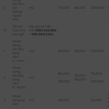
vật liệu
5
trát
m2
115,000
85,000
200,000
tường
ngoài
nhà
Ốp lát –
Xây dựng Tiền
IV
Sửa nhà
Hải
0901.452.682
trọn gói
– 096.389.2454
Nhân
công,
vật liệu
1
m2
65,000
35,000
100,000
láng
nền
2-:-4cm
Nhân
công,
80,000
115,000
vật liệu
35,000 –
2
m2
–
–
láng
85,000
135,000
220,000
nền
5-:-10cm
Nhân
3
công lát
m2
95,000
95,000
nền