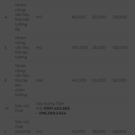
Nhân
công,
vật liệu
4
m2
65,000
50,000
115,000
thô trát
tường
ốp
Nhân
công,
5
vật liệu
m2
100,000
25,000
125,000
thô ốp
tường
Nhân
công,
vật liệu
6
thô ốp
md
40,000
10,000
50,000
len
chân
tường
Xây dựng Tiền
Sơn nội
VI
Hải
0901.452.682
thất
– 096.389.2454
Sơn nội
thất
1
Maxilite
m2
10,000
33,000
43,000