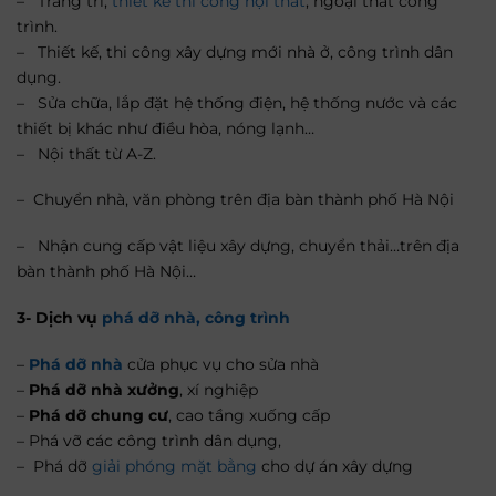
– Trang trí,
thiết kế thi công nội thất
, ngoại thất công
trình.
– Thiết kế, thi công xây dựng mới nhà ở, công trình dân
dụng.
– Sửa chữa, lắp đặt hệ thống điện, hệ thống nước và các
thiết bị khác như điều hòa, nóng lạnh…
– Nội thất từ A-Z.
– Chuyển nhà, văn phòng trên địa bàn thành phố Hà Nội
– Nhận cung cấp vật liệu xây dựng, chuyển thải…trên địa
bàn thành phố Hà Nội…
3- Dịch vụ
phá dỡ nhà, công trình
–
Phá dỡ nhà
cửa phục vụ cho sửa nhà
–
Phá dỡ nhà xưởng
, xí nghiệp
–
Phá dỡ chung cư
, cao tầng xuống cấp
– Phá vỡ các công trình dân dụng,
– Phá dỡ
giải phóng mặt bằng
cho dự án xây dựng