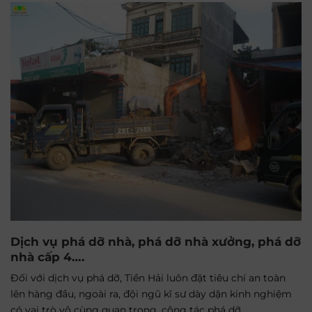
Dịch vụ phá dỡ nhà, phá dỡ nhà xưởng, phá dỡ
nhà cấp 4….
Đối với dịch vụ phá dỡ, Tiền Hải luôn đặt tiêu chí an toàn
lên hàng đầu, ngoài ra, đội ngũ kĩ sư dày dặn kinh nghiệm
có vai trò vô cùng quan trọng, công tác phá dỡ