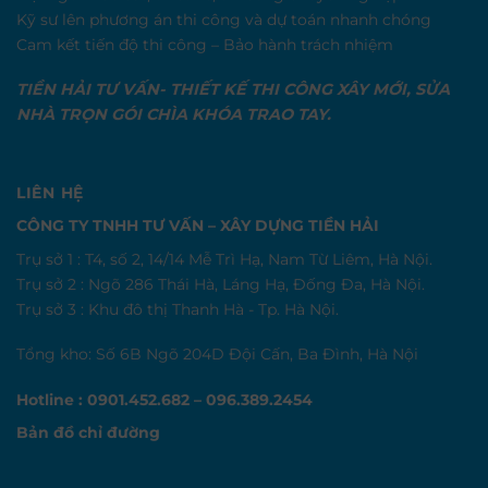
Kỹ sư lên phương án thi công và dự toán nhanh chóng
Cam kết tiến độ thi công – Bảo hành trách nhiệm
TIỀN HẢI TƯ VẤN- THIẾT KẾ THI CÔNG XÂY MỚI, SỬA
NHÀ TRỌN GÓI CHÌA KHÓA TRAO TAY.
LIÊN HỆ
CÔNG TY TNHH TƯ VẤN – XÂY DỰNG TIỀN HẢI
Trụ sở 1 : T4, số 2, 14/14 Mễ Trì Hạ, Nam Từ Liêm, Hà Nội.
Trụ sở 2 : Ngõ 286 Thái Hà, Láng Hạ, Đống Đa, Hà Nội.
Trụ sở 3 : Khu đô thị Thanh Hà - Tp. Hà Nội.
Tổng kho: Số 6B Ngõ 204D Đội Cấn, Ba Đình, Hà Nội
Hotline : 0901.452.682 – 096.389.2454
Bản đồ chỉ đường