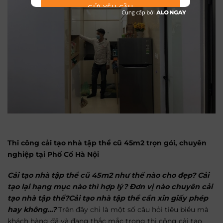
GỬI YÊU CẦU
Thi công cải tạo nhà tập thể cũ 45m2 trọn gói, chuyên
nghiệp tại Phố Cổ Hà Nội
Cải tạo nhà tập thể cũ 45m2 như thế nào cho đẹp? Cải
tạo lại hạng mục nào thì hợp lý? Đơn vị nào chuyên cải
tạo nhà tập thể?Cải tạo nhà tập thể cần xin giấy phép
hay không…?
Trên đây chỉ là một số câu hỏi tiêu biểu mà
khách hàng đã và đang thắc mắc trong thi công cải tạo