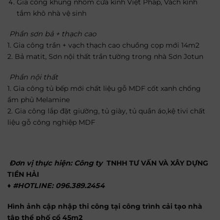
Gia công khung nhôm cửa kính Việt Pháp, Vách kính
tắm khô nhà vệ sinh
Phần sơn bả + thạch cao
1. Gia công trần + vạch thạch cao chuồng cọp mới 14m2
2. Bả matit, Sơn nội thất trần tường trong nhà Sơn Jotun
Phần nội thất
1. Gia công tủ bếp mới chất liệu gỗ MDF cốt xanh chống
ẩm phủ Melamine
2. Gia công lắp đặt giường, tủ giày, tủ quần áo,kệ tivi chất
liệu gỗ công nghiệp MDF
Đơn vị thực hiện: Công ty
TNHH TƯ VẤN VÀ XÂY DỰNG
TIỀN HẢI
♦️ #HOTLINE: 096.389.2454
Hình ảnh cập nhập thi công tại công trình cải tạo nhà
tập thể phố cổ 45m2