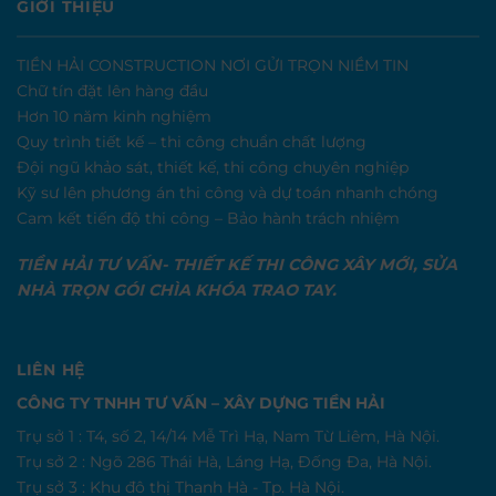
GIỚI THIỆU
TIỀN HẢI CONSTRUCTION NƠI GỬI TRỌN NIỀM TIN
Chữ tín đặt lên hàng đầu
Hơn 10 năm kinh nghiệm
Quy trình tiết kế – thi công chuẩn chất lượng
Đội ngũ khảo sát, thiết kế, thi công chuyên nghiệp
Kỹ sư lên phương án thi công và dự toán nhanh chóng
Cam kết tiến độ thi công – Bảo hành trách nhiệm
TIỀN HẢI TƯ VẤN- THIẾT KẾ THI CÔNG XÂY MỚI, SỬA
NHÀ TRỌN GÓI CHÌA KHÓA TRAO TAY.
LIÊN HỆ
CÔNG TY TNHH TƯ VẤN – XÂY DỰNG TIỀN HẢI
Trụ sở 1 : T4, số 2, 14/14 Mễ Trì Hạ, Nam Từ Liêm, Hà Nội.
Trụ sở 2 : Ngõ 286 Thái Hà, Láng Hạ, Đống Đa, Hà Nội.
Trụ sở 3 : Khu đô thị Thanh Hà - Tp. Hà Nội.