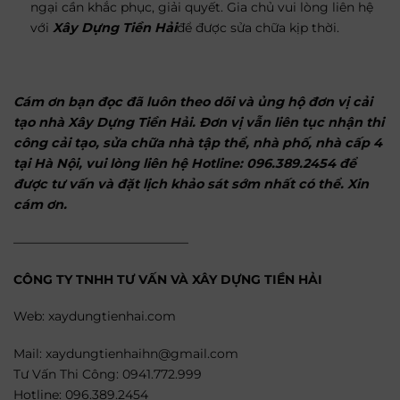
ngại cần khắc phục, giải quyết. Gia chủ vui lòng liên hệ
với
Xây Dựng Tiền Hải
để được sửa chữa kịp thời.
Cám ơn bạn đọc đã luôn theo dõi và ủng hộ đơn vị cải
tạo nhà Xây Dựng Tiền Hải. Đơn vị vẫn liên tục nhận thi
công cải tạo, sửa chữa nhà tập thể, nhà phố, nhà cấp 4
tại Hà Nội, vui lòng liên hệ
Hotline: 096.389.2454
để
được tư vấn và đặt lịch khảo sát sớm nhất có thể. Xin
cám ơn.
——————————————
CÔNG TY TNHH TƯ VẤN VÀ XÂY DỰNG TIỀN HẢI
Web: xaydungtienhai.com
Mail: xaydungtienhaihn@gmail.com
Tư Vấn Thi Công: 0941.772.999
Hotline: 096.389.2454