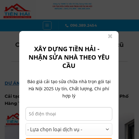
Bỏ
qua
nội
dung
096.389.2454
Công trình cải tạo nhà tập thể cũ
XÂY DỰNG TIỀN HẢI -
Phố Cổ – Nhà chị Minh
NHẬN SỬA NHÀ THEO YÊU
CẦU
Báo giá cải tạo sửa chữa nhà trọn gói tại
DỰ ÁN
CẢI TẠO SỬA CHỮA NHÀ TẬP THỂ
PHỐ CỔ
Hà Nội 2025 Uy tín, Chất lượng, Chi phí
hợp lý
Cải tạo nhà tập thể Phố Cổ 45m2 cho Chị Minh tại Phố
Hàng Tre, Hoàn Kiếm