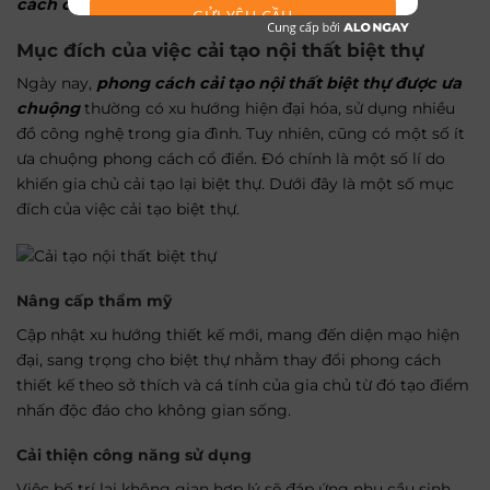
cách cải tạo nội thất biệt thự được ưa chuộng
.
GỬI YÊU CẦU
Mục đích của việc cải tạo nội thất biệt thự
Ngày nay,
phong cách cải tạo nội thất biệt thự được ưa
chuộng
thường có xu hướng hiện đại hóa, sử dụng nhiều
đồ công nghệ trong gia đình. Tuy nhiên, cũng có một số ít
ưa chuộng phong cách cổ điển. Đó chính là một số lí do
khiến gia chủ cải tạo lại biệt thự. Dưới đây là một số mục
đích của việc cải tạo biệt thự.
Nâng cấp thẩm mỹ
Cập nhật xu hướng thiết kế mới, mang đến diện mạo hiện
đại, sang trọng cho biệt thự nhằm thay đổi phong cách
thiết kế theo sở thích và cá tính của gia chủ từ đó tạo điểm
nhấn độc đáo cho không gian sống.
Cải thiện công năng sử dụng
Việc bố trí lại không gian hợp lý sẽ đáp ứng nhu cầu sinh