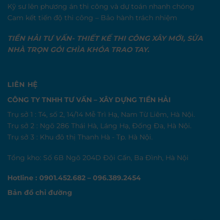
Kỹ sư lên phương án thi công và dự toán nhanh chóng
Cam kết tiến độ thi công – Bảo hành trách nhiệm
TIỀN HẢI TƯ VẤN- THIẾT KẾ THI CÔNG XÂY MỚI, SỬA
NHÀ TRỌN GÓI CHÌA KHÓA TRAO TAY.
LIÊN HỆ
CÔNG TY TNHH TƯ VẤN – XÂY DỰNG TIỀN HẢI
Trụ sở 1 : T4, số 2, 14/14 Mễ Trì Hạ, Nam Từ Liêm, Hà Nội.
Trụ sở 2 : Ngõ 286 Thái Hà, Láng Hạ, Đống Đa, Hà Nội.
Trụ sở 3 : Khu đô thị Thanh Hà - Tp. Hà Nội.
Tổng kho: Số 6B Ngõ 204D Đội Cấn, Ba Đình, Hà Nội
Hotline : 0901.452.682 – 096.389.2454
Bản đồ chỉ đường