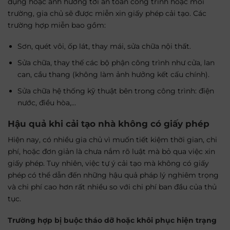
dụng hoặc ảnh hưởng tới an toàn công trình hoặc môi
trường, gia chủ sẽ được miễn xin giấy phép cải tạo. Các
trường hợp miễn bao gồm:
Sơn, quét vôi, ốp lát, thay mái, sửa chữa nội thất.
Sửa chữa, thay thế các bộ phận công trình như cửa, lan
can, cầu thang (không làm ảnh hưởng kết cấu chính).
Sửa chữa hệ thống kỹ thuật bên trong công trình: điện
nước, điều hòa,…
Hậu quả khi cải tạo nhà không có giấy phép
Hiện nay, có nhiều gia chủ vì muốn tiết kiệm thời gian, chi
phí, hoặc đơn giản là chưa nắm rõ luật mà bỏ qua việc xin
giấy phép. Tuy nhiên, việc tự ý cải tạo mà không có giấy
phép có thể dẫn đến những hậu quả pháp lý nghiêm trọng
và chi phí cao hơn rất nhiều so với chi phí ban đầu của thủ
tục.
Trường hợp bị buộc tháo dỡ hoặc khôi phục hiện trạng