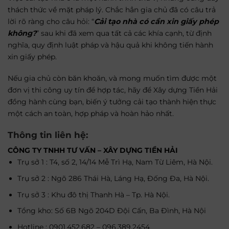
thách thức về mặt pháp lý. Chắc hẳn gia chủ đã có câu trả
lời rõ ràng cho câu hỏi: “
Cải tạo nhà có cần xin giấy phép
không?
” sau khi đã xem qua tất cả các khía cạnh, từ định
nghĩa, quy định luật pháp và hậu quả khi không tiến hành
xin giấy phép.
Nếu gia chủ còn băn khoăn, và mong muốn tìm được một
đơn vị thi công uy tín để hợp tác, hãy để Xây dựng Tiền Hải
đồng hành cùng bạn, biến ý tưởng cải tạo thành hiện thực
một cách an toàn, hợp pháp và hoàn hảo nhất.
Thông tin liên hệ:
CÔNG TY TNHH TƯ VẤN – XÂY DỰNG TIỀN HẢI
Trụ sở 1 : T4, số 2, 14/14 Mễ Trì Hạ, Nam Từ Liêm, Hà Nội.
Trụ sở 2 : Ngõ 286 Thái Hà, Láng Hạ, Đống Đa, Hà Nội.
Trụ sở 3 : Khu đô thị Thanh Hà – Tp. Hà Nội.
Tổng kho: Số 6B Ngõ 204D Đội Cấn, Ba Đình, Hà Nội
Hotline : 0901.452.682 – 096.389.2454