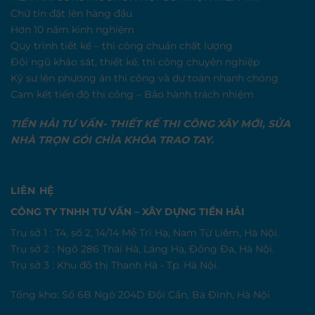
Chữ tín đặt lên hàng đầu
Hơn 10 năm kinh nghiệm
Quy trình tiết kế – thi công chuẩn chất lượng
Đội ngũ khảo sát, thiết kế, thi công chuyên nghiệp
Kỹ sư lên phương án thi công và dự toán nhanh chóng
Cam kết tiến độ thi công – Bảo hành trách nhiệm
TIỀN HẢI TƯ VẤN- THIẾT KẾ THI CÔNG XÂY MỚI, SỬA
NHÀ TRỌN GÓI CHÌA KHÓA TRAO TAY.
LIÊN HỆ
CÔNG TY TNHH TƯ VẤN – XÂY DỰNG TIỀN HẢI
Trụ sở 1 : T4, số 2, 14/14 Mễ Trì Hạ, Nam Từ Liêm, Hà Nội.
Trụ sở 2 : Ngõ 286 Thái Hà, Láng Hạ, Đống Đa, Hà Nội.
Trụ sở 3 : Khu đô thị Thanh Hà - Tp. Hà Nội.
Tổng kho: Số 6B Ngõ 204D Đội Cấn, Ba Đình, Hà Nội