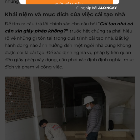
những rủi ro pháp lý không đáng có.
GỬI YÊU CẦU
Khái niệm và mục đích của việc cải tạo nhà
Để tìm ra câu trả lời chính xác cho câu hỏi “
C
ải tạo nhà có
cần xin giấy phép không?”
, trước hết chúng ta phải hiểu
rõ về những gì tồn tại trong quá trình cải tạo nhà. Bất kỳ
hành động nào ảnh hưởng đến một ngôi nhà cũng không
được coi là cải tạo. Để xác định nghĩa vụ pháp lý liên quan
đến giấy phép xây dựng, cần phải xác định định nghĩa, mục
đích và phạm vi công việc.