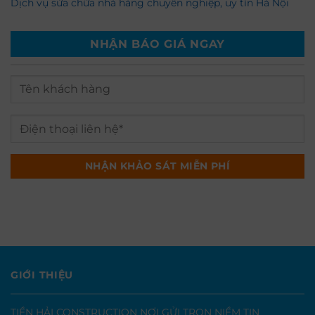
Dịch vụ sửa chữa nhà hàng chuyên nghiệp, uy tín Hà Nội
NHẬN BÁO GIÁ NGAY
GIỚI THIỆU
TIỀN HẢI CONSTRUCTION NƠI GỬI TRỌN NIỀM TIN