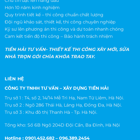
Chữ tín đặt lên hàng đầu
Hơn 10 năm kinh nghiệm
Quy trình tiết kế – thi công chuẩn chất lượng
Đội ngũ khảo sát, thiết kế, thi công chuyên nghiệp
Kỹ sư lên phương án thi công và dự toán nhanh chóng
Cam kết tiến độ thi công – Bảo hành trách nhiệm
TIỀN HẢI TƯ VẤN- THIẾT KẾ THI CÔNG XÂY MỚI, SỬA
NHÀ TRỌN GÓI CHÌA KHÓA TRAO TAY.
LIÊN HỆ
CÔNG TY TNHH TƯ VẤN – XÂY DỰNG TIỀN HẢI
Trụ sở 1 : T4, số 2, 14/14 Mễ Trì Hạ, Nam Từ Liêm, Hà Nội.
Trụ sở 2 : Ngõ 286 Thái Hà, Láng Hạ, Đống Đa, Hà Nội.
Trụ sở 3 : Khu đô thị Thanh Hà - Tp. Hà Nội.
Tổng kho: Số 6B Ngõ 204D Đội Cấn, Ba Đình, Hà Nội
Hotline : 0901.452.682 – 096.389.2454