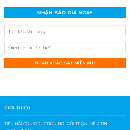
NHẬN BÁO GIÁ NGAY
GIỚI THIỆU
TIỀN HẢI CONSTRUCTION NƠI GỬI TRỌN NIỀM TIN