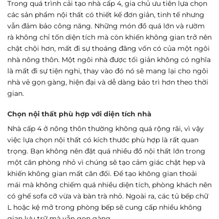
Trong quá trình cải tạo nhà cấp 4, gia chủ ưu tiên lựa chọn
các sản phẩm nội thất có thiết kế đơn giản, tinh tế nhưng
vẫn đảm bảo công năng. Những món đồ quá lớn và rườm
rà không chỉ tốn diện tích mà còn khiến không gian trở nên
chật chội hơn, mất đi sự thoáng đãng vốn có của một ngôi
nhà nông thôn. Một ngôi nhà được tối giản không có nghĩa
là mất đi sự tiện nghi, thay vào đó nó sẽ mang lại cho ngôi
nhà vẻ gọn gàng, hiện đại và dễ dàng bảo trì hơn theo thời
gian.
Chọn nội thất phù hợp với diện tích nhà
Nhà cấp 4 ở nông thôn thường không quá rộng rãi, vì vậy
việc lựa chọn nội thất có kích thước phù hợp là rất quan
trọng. Bạn không nên đặt quá nhiều đồ nội thất lớn trong
một căn phòng nhỏ vì chúng sẽ tạo cảm giác chật hẹp và
khiến không gian mất cân đối. Để tạo không gian thoải
mái mà không chiếm quá nhiều diện tích, phòng khách nên
có ghế sofa cỡ vừa và bàn trà nhỏ. Ngoài ra, các tủ bếp chữ
L hoặc kệ mở trong phòng bếp sẽ cung cấp nhiều không
gian lưu trữ mà vẫn gọn gàng.