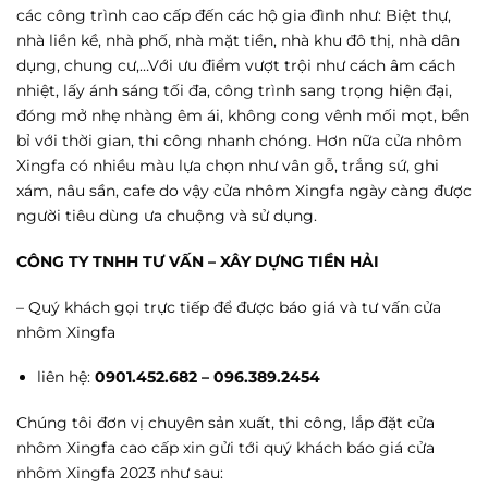
các công trình cao cấp đến các hộ gia đình như: Biệt thự,
nhà liền kề, nhà phố, nhà mặt tiền, nhà khu đô thị, nhà dân
dụng, chung cư,…Với ưu điểm vượt trội như cách âm cách
nhiệt, lấy ánh sáng tối đa, công trình sang trọng hiện đại,
đóng mở nhẹ nhàng êm ái, không cong vênh mối mọt, bền
bỉ với thời gian, thi công nhanh chóng. Hơn nữa cửa nhôm
Xingfa có nhiều màu lựa chọn như vân gỗ, trắng sứ, ghi
xám, nâu sần, cafe do vậy cửa nhôm Xingfa ngày càng được
người tiêu dùng ưa chuộng và sử dụng.
CÔNG TY TNHH TƯ VẤN – XÂY DỰNG TIỀN HẢI
– Quý khách gọi trực tiếp để được báo giá và tư vấn cửa
nhôm Xingfa
liên hệ:
0901.452.682 – 096.389.2454
Chúng tôi đơn vị chuyên sản xuất, thi công, lắp đặt cửa
nhôm Xingfa cao cấp xin gửi tới quý khách báo giá cửa
nhôm Xingfa 2023 như sau: