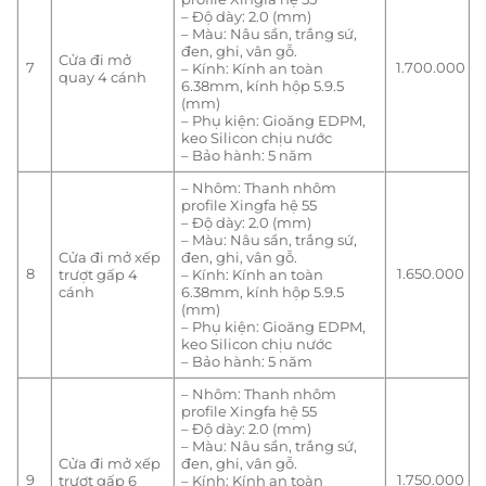
– Độ dày: 2.0 (mm)
– Màu: Nâu sần, trắng sứ,
đen, ghi, vân gỗ.
Cửa đi mở
7
1.700.000
– Kính: Kính an toàn
quay 4 cánh
6.38mm, kính hộp 5.9.5
(mm)
– Phụ kiện: Gioăng EDPM,
keo Silicon chịu nước
– Bảo hành: 5 năm
– Nhôm: Thanh nhôm
profile Xingfa hệ 55
– Độ dày: 2.0 (mm)
– Màu: Nâu sần, trắng sứ,
Cửa đi mở xếp
đen, ghi, vân gỗ.
8
1.650.000
trượt gấp 4
– Kính: Kính an toàn
cánh
6.38mm, kính hộp 5.9.5
(mm)
– Phụ kiện: Gioăng EDPM,
keo Silicon chịu nước
– Bảo hành: 5 năm
– Nhôm: Thanh nhôm
profile Xingfa hệ 55
– Độ dày: 2.0 (mm)
– Màu: Nâu sần, trắng sứ,
Cửa đi mở xếp
đen, ghi, vân gỗ.
9
1.750.000
trượt gấp 6
– Kính: Kính an toàn