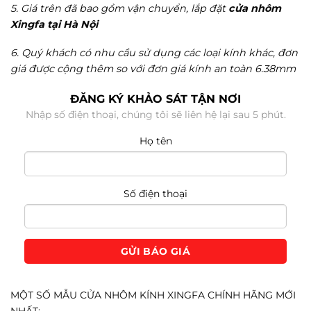
5. Giá trên đã bao gồm vận chuyển, lắp đặt
cửa
nhôm
Xingfa tại
Hà Nội
6. Quý khách có nhu cầu sử dụng các loại kính khác, đơn
giá được cộng thêm so với đơn giá kính an toàn 6.38mm
ĐĂNG KÝ KHẢO SÁT TẬN NƠI
Nhập số điện thoại, chúng tôi sẽ liên hệ lại sau 5 phút.
Họ tên
Số điện thoại
GỬI BÁO GIÁ
MỘT SỐ MẪU CỬA NHÔM KÍNH XINGFA CHÍNH HÃNG MỚI
NHẤT: