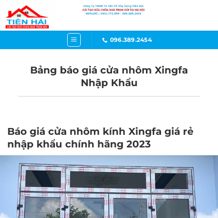
Bỏ
qua
nội
dung
096.389.2454
Bảng báo giá cửa nhôm Xingfa
XÂY DỰNG TIỀN HẢI -
Nhập Khẩu
NHẬN SỬA NHÀ THEO YÊU
CẦU
Báo giá cải tạo sửa chữa nhà trọn gói tại
Báo giá cửa nhôm kính Xingfa giá rẻ
Hà Nội 2025 Uy tín, Chất lượng, Chi phí
nhập khẩu chính hãng 2023
hợp lý