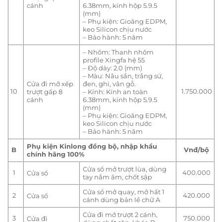
cánh
6.38mm, kính hộp 5.9.5
(mm)
– Phụ kiện: Gioăng EDPM,
keo Silicon chịu nước
– Bảo hành: 5 năm
– Nhôm: Thanh nhôm
profile Xingfa hệ 55
– Độ dày: 2.0 (mm)
– Màu: Nâu sần, trắng sứ,
Cửa đi mở xếp
đen, ghi, vân gỗ.
10
1.750.000
trượt gấp 8
– Kính: Kính an toàn
cánh
6.38mm, kính hộp 5.9.5
(mm)
– Phụ kiện: Gioăng EDPM,
keo Silicon chịu nước
– Bảo hành: 5 năm
Phụ kiện Kinlong đồng bộ, nhập khẩu
B
Vnđ/bộ
chính hãng 100%
Cửa sổ mở trượt lùa, dùng
1
400.000
Cửa sổ
tay nắm âm, chốt sập
Cửa sổ mở quay, mở hất 1
2
420.000
Cửa sổ
cánh dùng bản lề chữ A
Cửa đi mở trượt 2 cánh,
3
750.000
Cửa đi