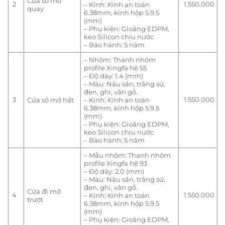
Cửa sổ mở
2
1.550.000
– Kính: Kính an toàn
quay
6.38mm, kính hộp 5.9.5
(mm)
– Phụ kiện: Gioăng EDPM,
keo Silicon chịu nước
– Bảo hành: 5 năm
– Nhôm: Thanh nhôm
profile Xingfa hệ 55
– Độ dày: 1.4 (mm)
– Màu: Nâu sần, trắng sứ,
đen, ghi, vân gỗ.
3
1.550.000
Cửa sổ mở hất
– Kính: Kính an toàn
6.38mm, kính hộp 5.9.5
(mm)
– Phụ kiện: Gioăng EDPM,
keo Silicon chịu nước
– Bảo hành: 5 năm
– Mẫu nhôm: Thanh nhôm
profile Xingfa hệ 93
– Độ dày: 2.0 (mm)
– Màu: Nâu sần, trắng sứ,
đen, ghi, vân gỗ.
Cửa đi mở
4
1.550.000
– Kính: Kính an toàn
trượt
6.38mm, kính hộp 5.9.5
(mm)
– Phụ kiện: Gioăng EDPM,