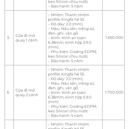
keo Silicon chịu nước
– Bảo hành: 5 năm
– Nhôm: Thanh nhôm
profile Xingfa hệ 55
– Độ dày: 2.0 (mm)
– Màu: Nâu sần, trắng sứ,
đen, ghi, vân gỗ.
Cửa đi mở
5
1.650.000
– Kính: Kính an toàn
quay 1 cánh
6.38mm, kính hộp 5.9.5
(mm)
– Phụ kiện: Gioăng EDPM,
keo Silicon chịu nước
– Bảo hành: 5 năm
– Nhôm: Thanh nhôm
profile Xingfa hệ 55
– Độ dày: 2.0 (mm)
– Màu: Nâu sần, trắng sứ,
đen, ghi, vân gỗ.
Cửa đi mở
6
1.700.000
– Kính: Kính an toàn
quay 2 cánh
6.38mm, kính hộp 5.9.5
(mm)
– Phụ kiện: Gioăng EDPM,
keo Silicon chịu nước
– Bảo hành: 5 năm
– Nhôm: Thanh nhôm
profile Xingfa hệ 55