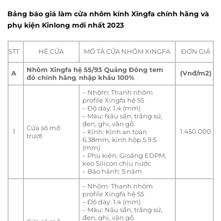
Bảng báo giá làm cửa nhôm kính Xingfa chính hãng và
phụ kiện Kinlong mới nhất 2023
STT
HỆ CỬA
MÔ TẢ CỬA NHÔM XINGFA
ĐƠN GIÁ
Nhôm Xingfa hệ 55/93 Quảng Đông tem
A
(Vnđ/m2)
đỏ chính hãng
,
nhập khẩu 100%
– Nhôm: Thanh nhôm
profile Xingfa hệ 55
– Độ dày: 1.4 (mm)
– Màu: Nâu sần, trắng sứ,
đen, ghi, vân gỗ.
Cửa sổ mở
1
1.450.000
– Kính: Kính an toàn
trượt
6.38mm, kính hộp 5.9.5
(mm)
– Phụ kiện: Gioăng EDPM,
keo Silicon chịu nước
– Bảo hành: 5 năm
– Nhôm: Thanh nhôm
profile Xingfa hệ 55
– Độ dày: 1.4 (mm)
– Màu: Nâu sần, trắng sứ,
đen, ghi, vân gỗ.